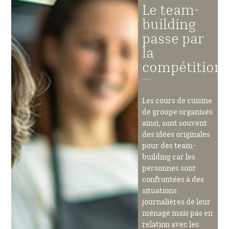
Le team-
building
passe par
la
compétition
Les cours de cuisine
de groupe organisés
ainsi, sont souvent
des idées originales
pour des team-
building car les
personnes sont
confrontées à des
situations
journalières de leur
ménage mais pas en
relation avec les