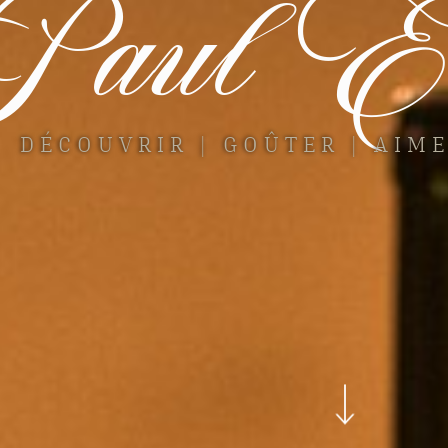
aul Ei
DÉCOUVRIR | GOÛTER | AIME