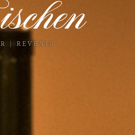
schen
R | REVENIR