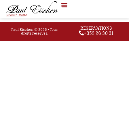
Les rognons de veau à la moutarde et
pommes frites
RÉSERVATIONS
Paul Eischen © 2026 - Tous
+352 26 30 31
droits réservés.